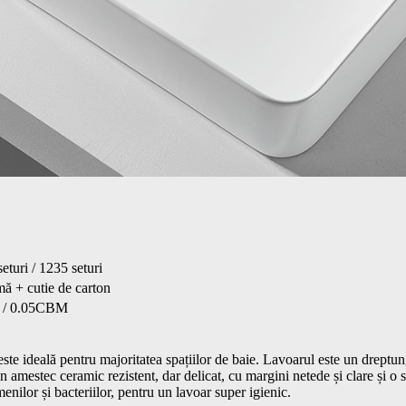
eturi / 1235 seturi
ă + cutie de carton
 / 0.05CBM
te ideală pentru majoritatea spațiilor de baie. Lavoarul este un dreptu
mestec ceramic rezistent, dar delicat, cu margini netede și clare și o s
menilor și bacteriilor, pentru un lavoar super igienic.