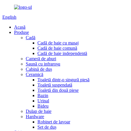
English
Acasă
Produse
Cadă
Cadă de baie cu masaj
Cadă de baie comună
Cadă de baie independentă
Cameră de aburi
Saună cu infraroșu
Cabină de duș
Ceramică
Toaletă dintr-o singură piesă
Toaletă suspendată
Toaletă din două piese
Bazin
Urinal
Bideu
Dulap de baie
Hardware
Robinet de lavoar
Set de duș