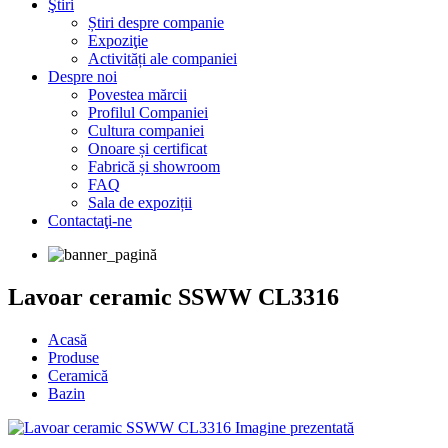
Ştiri
Știri despre companie
Expoziţie
Activități ale companiei
Despre noi
Povestea mărcii
Profilul Companiei
Cultura companiei
Onoare și certificat
Fabrică și showroom
FAQ
Sala de expoziții
Contactaţi-ne
Lavoar ceramic SSWW CL3316
Acasă
Produse
Ceramică
Bazin