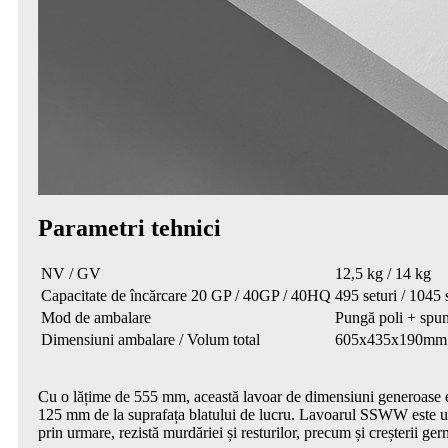
Parametri tehnici
NV / GV
12,5 kg / 14 kg
Capacitate de încărcare 20 GP / 40GP / 40HQ
495 seturi / 1045 s
Mod de ambalare
Pungă poli + spum
Dimensiuni ambalare / Volum total
605x435x190mm
Cu o lățime de 555 mm, această lavoar de dimensiuni generoase es
125 mm de la suprafața blatului de lucru. Lavoarul SSWW este un a
prin urmare, rezistă murdăriei și resturilor, precum și creșterii ger