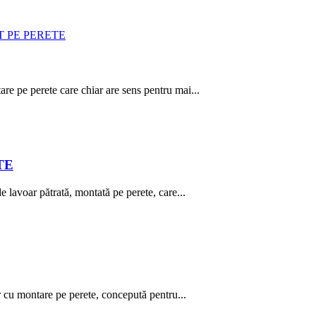
re pe perete care chiar are sens pentru mai...
TE
avoar pătrată, montată pe perete, care...
u montare pe perete, concepută pentru...