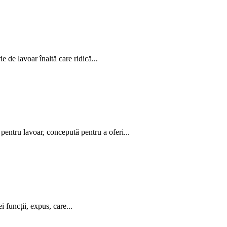
e lavoar înaltă care ridică...
tru lavoar, concepută pentru a oferi...
uncții, expus, care...