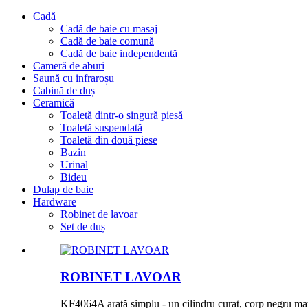
Cadă
Cadă de baie cu masaj
Cadă de baie comună
Cadă de baie independentă
Cameră de aburi
Saună cu infraroșu
Cabină de duș
Ceramică
Toaletă dintr-o singură piesă
Toaletă suspendată
Toaletă din două piese
Bazin
Urinal
Bideu
Dulap de baie
Hardware
Robinet de lavoar
Set de duș
ROBINET LAVOAR
KF4064A arată simplu - un cilindru curat, corp negru mat c