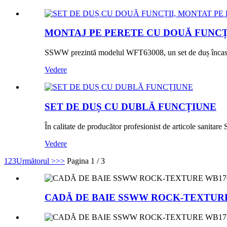
MONTAJ PE PERETE CU DOUĂ FUNCȚII
SSWW prezintă modelul WFT63008, un set de duș încastra
Vedere
SET DE DUȘ CU DUBLĂ FUNCȚIUNE
În calitate de producător profesionist de articole sanita
Vedere
1
2
3
Următorul >
>>
Pagina 1 / 3
CADĂ DE BAIE SSWW ROCK-TEXTURE