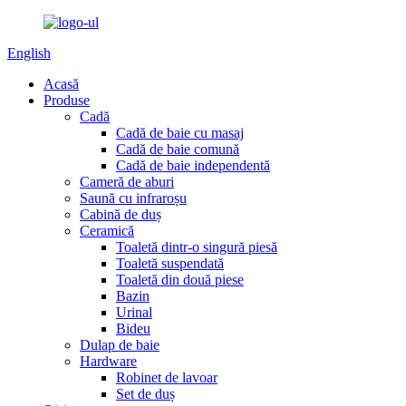
English
Acasă
Produse
Cadă
Cadă de baie cu masaj
Cadă de baie comună
Cadă de baie independentă
Cameră de aburi
Saună cu infraroșu
Cabină de duș
Ceramică
Toaletă dintr-o singură piesă
Toaletă suspendată
Toaletă din două piese
Bazin
Urinal
Bideu
Dulap de baie
Hardware
Robinet de lavoar
Set de duș