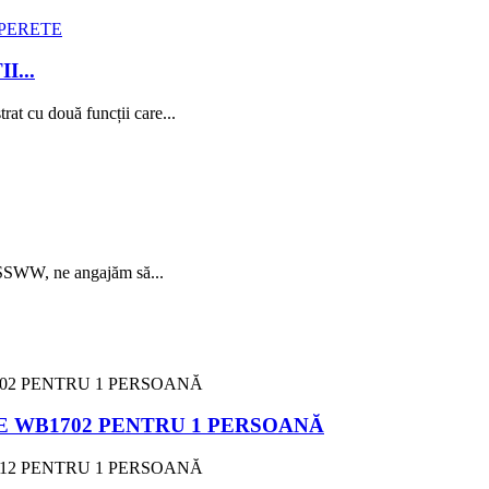
...
t cu două funcții care...
re SSWW, ne angajăm să...
 WB1702 PENTRU 1 PERSOANĂ