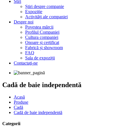
Ştiri
Știri despre companie
Expoziţie
Activități ale companiei
Despre noi
Povestea mărcii
Profilul Companiei
Cultura companiei
Onoare și certificat
Fabrică și showroom
FAQ
Sala de expoziții
Contactaţi-ne
Cadă de baie independentă
Acasă
Produse
Cadă
Cadă de baie independentă
Categorii