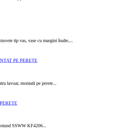
uvete tip vas, vase cu margini înalte,...
ru lavoar, montată pe perete...
ul rotund SSWW KF4206...